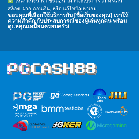
ให้คำแนะนำทุกขั้นตอน ไม่ว่าจะเป็นการ สมัครเล่น
สล็อต, ฝาก-ถอนเงิน, หรือ แก้ไขปัญหาเกม
ขอบคุณที่เลือกใช้บริการกับ [ชื่อเว็บของคุณ] เราให้
ความสำคัญกับประสบการณ์ของผู้เล่นทุกคน พร้อม
ดูแลคุณเหมือนครอบครัว!