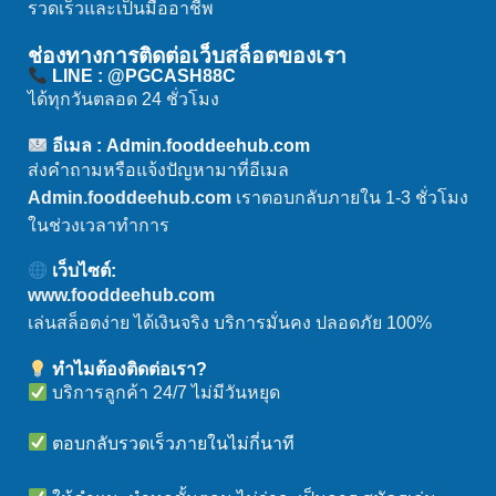
รวดเร็วและเป็นมืออาชีพ
ช่องทางการติดต่อเว็บสล็อตของเรา
LINE : @PGCASH88C
ได้ทุกวันตลอด 24 ชั่วโมง
อีเมล : Admin.fooddeehub.com
ส่งคำถามหรือแจ้งปัญหามาที่อีเมล
Admin.fooddeehub.com
เราตอบกลับภายใน 1-3 ชั่วโมง
ในช่วงเวลาทำการ
เว็บไซต์:
www.fooddeehub.com
เล่นสล็อตง่าย ได้เงินจริง บริการมั่นคง ปลอดภัย 100%
ทำไมต้องติดต่อเรา?
บริการลูกค้า 24/7 ไม่มีวันหยุด
ตอบกลับรวดเร็วภายในไม่กี่นาที