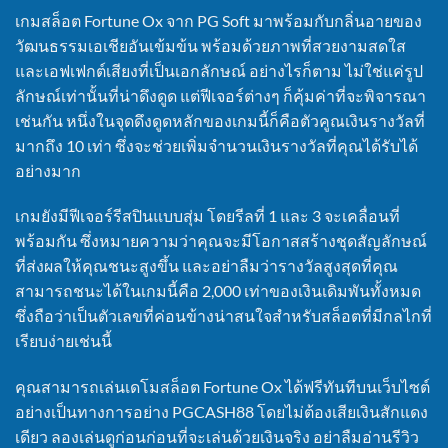
เกมสล็อต Fortune Ox จาก PG Soft มาพร้อมกับกลิ่นอายของ
วัฒนธรรมเอเชียอันเข้มข้น พร้อมด้วยภาพที่สวยงามสดใส
และเอฟเฟกต์เสียงที่เป็นเอกลักษณ์ อย่างไรก็ตาม ไม่ใช่แค่รูป
ลักษณ์เท่านั้นที่น่าดึงดูด แต่ฟีเจอร์ต่างๆ ก็คุ้มค่าที่จะพิจารณา
เช่นกัน หนึ่งในจุดดึงดูดหลักของเกมนี้ก็คือตัวคูณเงินรางวัลที่
มากถึง 10 เท่า ซึ่งจะช่วยเพิ่มจำนวนเงินรางวัลที่คุณได้รับได้
อย่างมาก
เกมยังมีฟีเจอร์รีสปินแบบสุ่ม โดยรีลที่ 1 และ 3 จะเคลื่อนที่
พร้อมกัน ซึ่งหมายความว่าคุณจะมีโอกาสสร้างชุดสัญลักษณ์
ที่ส่งผลให้คุณชนะสูงขึ้น และอย่าลืมว่ารางวัลสูงสุดที่คุณ
สามารถชนะได้ในเกมนี้คือ 2,000 เท่าของเงินเดิมพันทั้งหมด
ซึ่งถือว่าเป็นตัวเลขที่ค่อนข้างน่าสนใจสำหรับสล็อตที่มีกลไกที่
เรียบง่ายเช่นนี้
คุณสามารถเล่นเดโมสล็อต Fortune Ox ได้ฟรีทันทีบนเว็บไซต์
อย่างเป็นทางการอย่าง PGCASH88 โดยไม่ต้องเสียเงินสักแดง
เดียว ลองเล่นดูก่อนก่อนที่จะเล่นด้วยเงินจริง อย่าลืมอ่านรีวิว