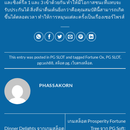
และซิงค์รีล 1 และ 3 เข้าด้วยกัน ทำให้มีโอกาสชนะที่แทบจะ
รับประกันได้ สิ่งที่น่าตื่นเต้นยิ่งกว่าคือคุณสมบัตินี้สามารถเกิด
ขึ้นได้ตลอดเวลา ทำให้การหมุนแต่ละครั้งเป็นเรื่องเซอร์ไพรส์
This entry was posted in
PG SLOT
and tagged
Fortune Ox
,
PG SLOT
,
pgcash88
,
สล็อต pg
,
เว็บตรงสล็อต
.
PHASSAKORN
เกมสล็อต Prosperity Fortune
Dinner Delights จากเกมสล็อต
Tree จาก PG Soft: