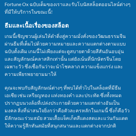
Fortune Ox ฉบับเต็มของเราและรับโบนัสสล็อตออนไลน์ต่างๆ
ที่มีให้บริการในขณะนี้!
ธีมและเนื้อเรื่องของสล็อต
เกมนี้เชิญชวนผู้เล่นให้ดำดิ่งสู่ความมั่งคั่งของวัฒนธรรมจีน
ผ่านธีมที่เต็มไปด้วยความหมายและความแตกต่างตามแบบ
ฉบับดั้งเดิม เกมนี้ไม่เพียงแต่จะดูสบายตาด้วยสีสันอันอบอุ่น
และสัญลักษณ์คลาสสิกเท่านั้น แต่ยังเน้นที่นักษัตรจีนโดย
เฉพาะวัว ซึ่งเชื่อกันว่าจะนำโชคลาภ ความแข็งแกร่ง และ
ความเพียรพยายามมาให้
คุณจะพบกับสัญลักษณ์ต่างๆ ที่พบได้ทั่วไปในสล็อตที่มีธีม
เอเชีย เช่น เหรียญทอง แท่งทองคำ และประทัด ซึ่งทั้งหมด
ปรากฏบนวงล้อที่เปล่งประกายด้วยความแตกต่างอันเป็น
มงคล สิ่งที่น่าสนใจยิ่งกว่าคือตัวละครหลักในเกมนี้ ซึ่งก็คือวัว
มีลักษณะร่วมสมัย สวมเสื้อแจ็คเก็ตสีแดงสดและแว่นกันแดด
ให้ความรู้สึกทันสมัยที่สนุกสนานและแตกต่างจากปกติ