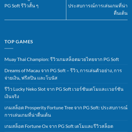
PG Soft รีวิวสั้น ๆ
ประสบการณ์การเล่นเกมที่น่า
ตื่นเต้น
TOP GAMES
Muay Thai Champion: รีวิวเกมสล็อตมวยไทยจาก PG Soft
Dreams of Macau จาก PG Soft – รีวิว, การเล่นตัวอย่าง, การ
จ่ายเงิน, ฟรีสปิน และโบนัส
รีวิว Lucky Neko Slot จาก PG Soft เวอร์ชันเดโมและเวอร์ชัน
เงินจริง
เกมสล็อต Prosperity Fortune Tree จาก PG Soft: ประสบการณ์
การเล่นเกมที่น่าตื่นเต้น
เกมสล็อต Fortune Ox จาก PG Soft เดโมและรีวิวสล็อต