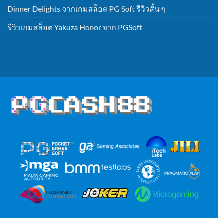
Dinner Delights จากเกมสล็อต PG Soft รีวิวสั้น ๆ
รีวิวเกมสล็อต Yakuza Honor จาก PGSoft